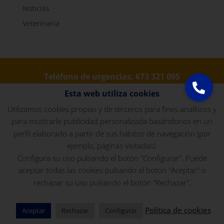
Noticias
Veterinaria
Teléfono de urgencias:
673 321 095
Esta web utiliza cookies
Utilizamos cookies propias y de terceros para fines analíticos y
Copyright © 2023 Clínica Veterinaria
para mostrarle publicidad personalizada basándonos en un
Prada | Diseñado con ♥️ por
DAGO
perfil elaborado a partir de sus hábitos de navegación (por
NETWORK
ejemplo, páginas visitadas).
Aviso legal
y términos de uso
|
Política de
Configura su uso pulsando el botón "Configurar". Puede
Privacidad
|
Política de Cookies
aceptar todas las cookies pulsando el botón "Aceptar" o
rechazar su uso pulsando el botón "Rechazar".
Política de cookies
Aceptar
Rechazar
Configurar