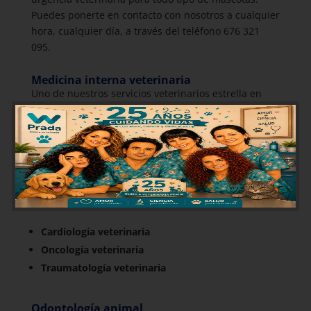
Puedes ponerte en contacto con nosotros a cualquier
hora, cualquier día, a través del teléfono 676 321
095.
Medicina interna veterinaria
Uno de nuestros servicios veterinarios estrella en
Burgos es la medicina interna. Somos especialistas
tanto en cardiología, como en oncología y
traumatología veterinaria. La medicina interna es
una de las especialidades más complejas y delicadas
dentro de la veterinaria, y es muy importante contar
con profesionales con experiencia como los que
tenemos en Prada.
Cardiología veterinaria
Oncología veterinaria
Traumatología veterinaria
Odontología animal