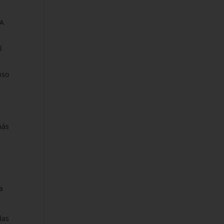
 A
l
nso
más
a
las