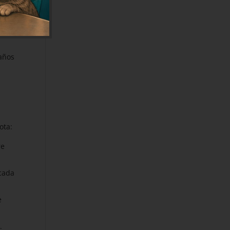
daños
ota:
re
ncada
e
.