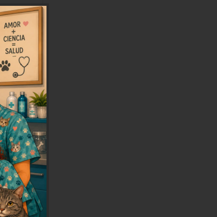
atos
os
ta