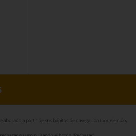
5
AGO NETWORK
 elaborado a partir de sus hábitos de navegación (por ejemplo,
 Cookies
 rechazar su uso pulsando el botón "Rechazar".