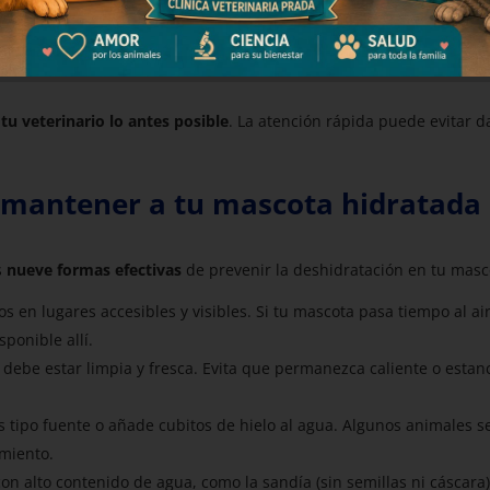
 tu veterinario lo antes posible
. La atención rápida puede evitar 
a mantener a tu mascota hidratada
s
nueve formas efectivas
de prevenir la deshidratación en tu masc
s en lugares accesibles y visibles. Si tu mascota pasa tiempo al ai
ponible allí.
 debe estar limpia y fresca. Evita que permanezca caliente o esta
tipo fuente o añade cubitos de hielo al agua. Algunos animales s
imiento.
on alto contenido de agua, como la sandía (sin semillas ni cáscara)