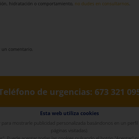
ción, hidratación o comportamiento,
no dudes en consultarnos
.
 un comentario.
Teléfono de urgencias:
673 321 09
Esta web utiliza cookies
23 Clínica Veterinaria Prada | Diseñado con ♥️ por
D
s y para mostrarle publicidad personalizada basándonos en un perfil
páginas visitadas).
egal
y términos de uso
|
Política de Privacidad
|
Política de
r". Puede aceptar todas las cookies pulsando el botón "Aceptar" o