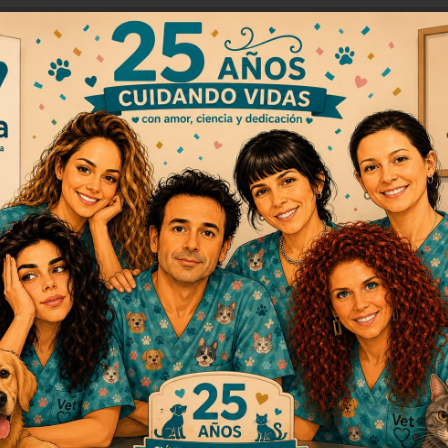
s perros y gatos?
erde más líquidos de los que ingiere
. Esto puede suceder más
 verano. A diferencia de las personas, las mascotas no sudan
rincipalmente jadeando y a través de sus patas, mientras que los g
 propia, por lo que
es importante fomentar el consumo de líquid
omas de deshidratación en tu masco
uede evitar complicaciones. Algunos síntomas comunes son: