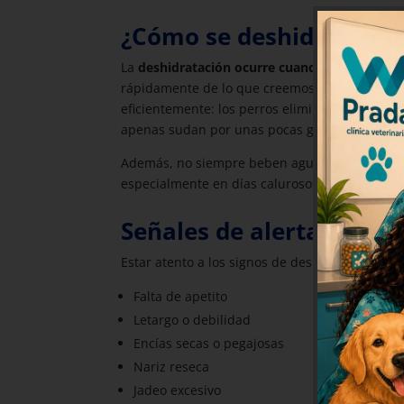
¿Cómo se deshidratan lo
La
deshidratación ocurre cuando un animal pi
rápidamente de lo que creemos, sobre todo en
eficientemente: los perros eliminan el calor p
apenas sudan por unas pocas glándulas.
Además, no siempre beben agua por iniciativa
especialmente en días calurosos.
Señales de alerta: sínt
Estar atento a los signos de deshidratación p
Falta de apetito
Letargo o debilidad
Encías secas o pegajosas
Nariz reseca
Jadeo excesivo