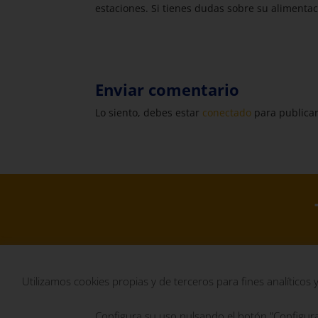
estaciones. Si tienes dudas sobre su alimenta
Enviar comentario
Lo siento, debes estar
conectado
para publicar
Copyright © 20
Utilizamos cookies propias y de terceros para fines analítico
Aviso l
Configura su uso pulsando el botón "Configura