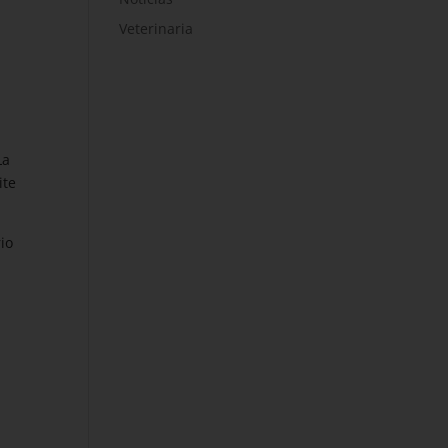
Veterinaria
La
ite
io