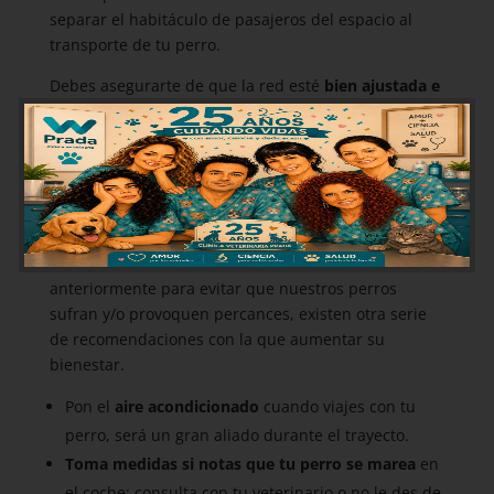
separar el habitáculo de pasajeros del espacio al
transporte de tu perro.
Debes asegurarte de que la red esté
bien ajustada e
instalada
, para evitar así que el perro pueda
traspasarla y provocar un accidente. A la vez permite
que tu perro esté cómodo y tranquilo estando en la
zona de detrás del maletero.
Otras medidas de seguridad para viajar con
tu perro en el coche
Además de las herramientas mencionadas
anteriormente para evitar que nuestros perros
sufran y/o provoquen percances, existen otra serie
de recomendaciones con la que aumentar su
bienestar.
Pon el
aire acondicionado
cuando viajes con tu
perro, será un gran aliado durante el trayecto.
Toma medidas si notas que tu perro se marea
en
el coche: consulta con tu veterinario o no le des de